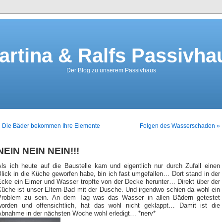
artina & Ralfs Passivha
Der Blog zu unserem Passivhaus
« Die Bäder bekommen Ihre Elemente
Folgen des Wasserschaden »
NEIN NEIN NEIN!!!
Als ich heute auf die Baustelle kam und eigentlich nur durch Zufall einen
lick in die Küche geworfen habe, bin ich fast umgefallen… Dort stand in der
Ecke ein Eimer und Wasser tropfte von der Decke herunter… Direkt über der
Küche ist unser Eltern-Bad mit der Dusche. Und irgendwo schien da wohl ein
Problem zu sein. An dem Tag was das Wasser in allen Bädern getestet
worden und offensichtlich, hat das wohl nicht geklappt… Damit ist die
Abnahme in der nächsten Woche wohl erledigt… *nerv*