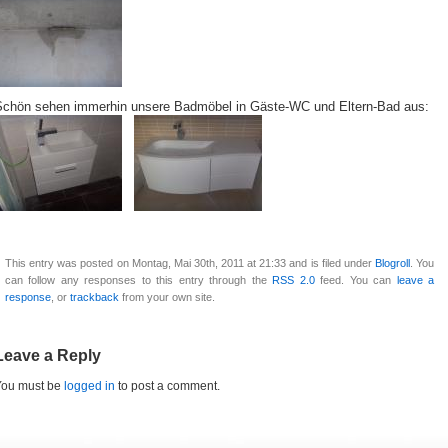
Schön sehen immerhin unsere Badmöbel in Gäste-WC und Eltern-Bad aus:
This entry was posted on Montag, Mai 30th, 2011 at 21:33 and is filed under
Blogroll
. You
can follow any responses to this entry through the
RSS 2.0
feed. You can
leave a
response
, or
trackback
from your own site.
Leave a Reply
You must be
logged in
to post a comment.