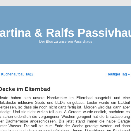
artina & Ralfs Passivha
Der Blog zu unserem Passivhaus
« Küchenaufbau Tag2
Heutiger Tag »
Decke im Elternbad
Heute haben sich unsere Handwerker im Elternbad ausgetobt und eine
Holzdecke inklusive Spots und LED’s eingebaut. Leider wurde ein Eckteil
ergessen, so dass sie noch nicht ganz fertig ist. Morgen wird das dann aber
rledigt. Und sie sieht wirlich toll aus. Außerdem wurde endlich, nachdem es
ja schon ordentlich die vergangenen Wochen geregnet hat die Entwässerung
der Dachterrasse angeschlossen. Bis jetzt stand immer die halbe Garage
unter Wasser. Die soll bis zum Ende der Woche gerenigt werden und dann
müsste sie auch trocken werden/bleiben. Unsere Duschtasse im Kinderbad