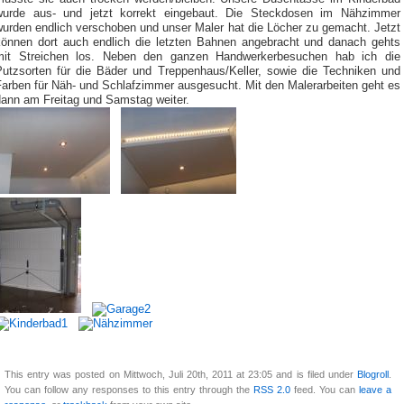
wurde aus- und jetzt korrekt eingebaut. Die Steckdosen im Nähzimmer
wurden endlich verschoben und unser Maler hat die Löcher zu gemacht. Jetzt
können dort auch endlich die letzten Bahnen angebracht und danach gehts
mit Streichen los. Neben den ganzen Handwerkerbesuchen hab ich die
Putzsorten für die Bäder und Treppenhaus/Keller, sowie die Techniken und
Farben für Näh- und Schlafzimmer ausgesucht. Mit den Malerarbeiten geht es
dann am Freitag und Samstag weiter.
This entry was posted on Mittwoch, Juli 20th, 2011 at 23:05 and is filed under
Blogroll
.
You can follow any responses to this entry through the
RSS 2.0
feed. You can
leave a